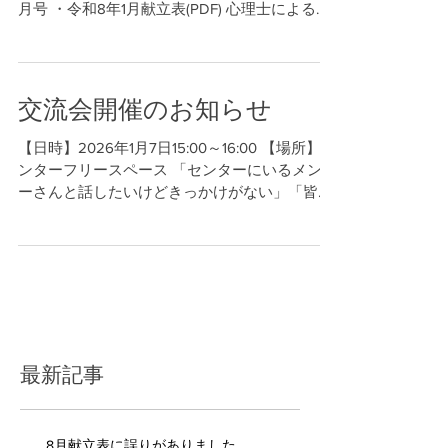
月号 ・令和8年1月献立表(PDF) 心理士による相
談、精神科医師による相談についてはセンター
便りをご参照ください。 申し込みについては申
込電話(045-931-6659)にご連絡ください。
交流会開催のお知らせ
【日時】2026年1月7日15:00～16:00 【場所】セ
ンターフリースペース 「センターにいるメンバ
ーさんと話したいけどきっかけがない」「皆と
交流したい！」などメンバーミーティングでい
ただいた意見をうけて「交流会」の開催が決定
しました。 メンバーさんと話したい方、みんな
の話を聞いてみたい方どなたでも大歓迎です。
申込はセンター受付or申込電話(045-931-
6659）まで。 皆様のご参加をお待ちしており
ます。 詳細はポスターをご覧ください♪ 交流会
ポスターpdf
最新記事
8月献立表に誤りがありました。